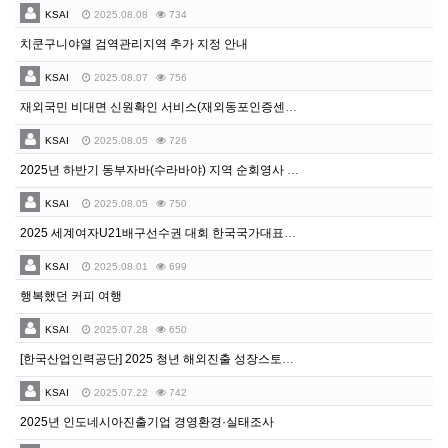
KSAI
2025.08.08
734
치쿤구니야열 검역관리지역 추가 지정 안내
KSAI
2025.08.07
756
재외국민 비대면 신원확인 서비스(재외동포인증센터) 인증수단 및 활용분야 확대 안내
KSAI
2025.08.05
726
2025년 하반기 동부자바(수라바야) 지역 순회영사 일정
KSAI
2025.08.05
750
2025 세계여자U21배구선수권 대회 한국국가대표팀 경기일정 안내
KSAI
2025.08.01
699
행복했던 커피 여행
KSAI
2025.07.28
650
[한국산업인력공단] 2025 청년 해외진출 성장스토리 공모전 (~9/21)
KSAI
2025.07.22
742
2025년 인도네시아진출기업 경영환경·실태조사