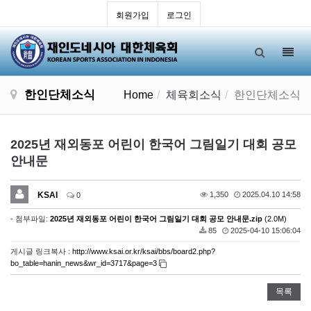
회원가입
로그인
Toggl
navig
한인단체소식
Home
체육회소식
한인단체소식
2025년 재외동포 어린이 한국어 그림일기 대회 공모
안내문
KSAI
1,350
2025.04.10 14:58
0
- 첨부파일:
2025년 재외동포 어린이 한국어 그림일기 대회 공모 안내문.zip
(2.0M)
85
2025-04-10 15:06:04
게시글 링크복사 :
http://www.ksai.or.kr/ksai/bbs/board2.php?
bo_table=hanin_news&wr_id=3717&page=3
목록