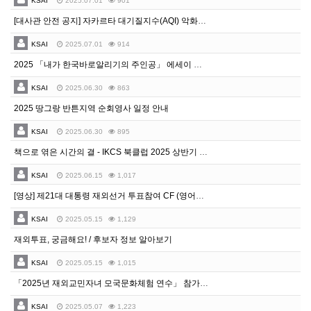
KSAI
2025.07.01
901
[대사관 안전 공지] 자카르타 대기질지수(AQI) 악화에 따른 주의 안내
KSAI
2025.07.01
914
2025 「내가 한국바로알리기의 주인공」 에세이 공모전 안내
KSAI
2025.06.30
863
2025 땅그랑 반튼지역 순회영사 일정 안내
KSAI
2025.06.30
895
책으로 엮은 시간의 결 - IKCS 북클럽 2025 상반기 기록
KSAI
2025.06.15
1,017
[영상] 제21대 대통령 재외선거 투표참여 CF (영어자막) 등
KSAI
2025.05.15
1,129
재외투표, 궁금해요! / 후보자 정보 알아보기
KSAI
2025.05.15
1,015
「2025년 재외교민자녀 모국문화체험 연수」 참가자 모집공고
KSAI
2025.05.07
1,223